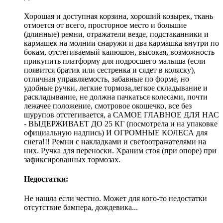
Хорошая и доступная корзина, хороший козырек, ткань
отмоется от всего, просторное место и большие
(длинные) ремни, отражатели везде, подстаканники и
кармашек на молнии снаружи и два кармашка внутри по
бокам, отстегиваемый капюшон, высокая, возможность
прикупить платформу для подросшего малыша (если
появится братик или сестренка и сядет в коляску),
отличная управляемость, забавные по форме, но
удобные ручки, легкие тормоза,легкое складывание и
раскладывание, не должна пачкаться колесами, почти
лежачее положение, смотровое окошечко, все без
шурупов отстегивается, а САМОЕ ГЛАВНОЕ ДЛЯ НАС
- ВЫДЕРЖИВАЕТ ДО 25 КГ (посмотрела и на упаковке
официальную надпись) И ОГРОМНЫЕ КОЛЕСА для
снега!!! Ремни с накладками и светоотражателями на
них. Ручка для переноски. Храним стоя (при опоре) при
зафиксированных тормозах.
Недостатки:
Не нашла если честно. Может для кого-то недостатки
отсутствие бампера, дождевика...