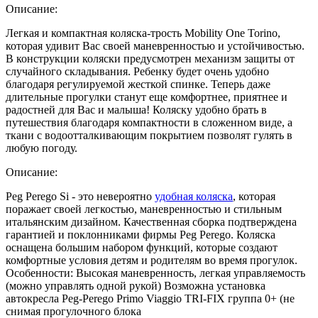
Описание:
Легкая и компактная коляска-трость Mobility One Torino,
которая удивит Вас своей маневренностью и устойчивостью.
В конструкции коляски предусмотрен механизм защиты от
случайного складывания. Ребенку будет очень удобно
благодаря регулируемой жесткой спинке. Теперь даже
длительные прогулки станут еще комфортнее, приятнее и
радостней для Вас и малыша! Коляску удобно брать в
путешествия благодаря компактности в сложенном виде, а
ткани с водоотталкивающим покрытием позволят гулять в
любую погоду.
Описание:
Peg Perego Si - это невероятно
удобная коляска
, которая
поражает своей легкостью, маневренностью и стильным
итальянским дизайном. Качественная сборка подтверждена
гарантией и поклонниками фирмы Peg Perego. Коляска
оснащена большим набором функций, которые создают
комфортные условия детям и родителям во время прогулок.
Особенности: Высокая маневренность, легкая управляемость
(можно управлять одной рукой) Возможна установка
автокресла Peg-Perego Primo Viaggio TRI-FIX группа 0+ (не
снимая прогулочного блока