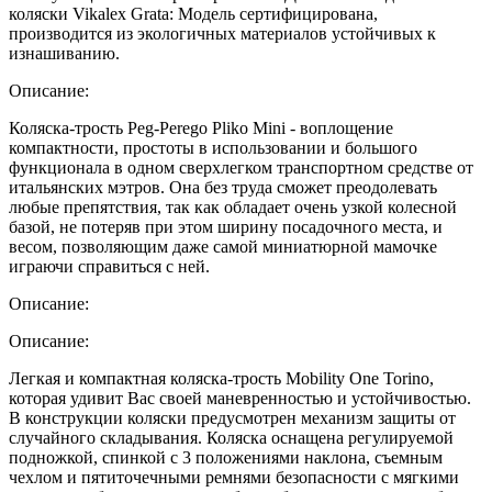
коляски Vikalex Grata: Модель сертифицирована,
производится из экологичных материалов устойчивых к
изнашиванию.
Описание:
Коляска-трость Peg-Perego Pliko Mini - воплощение
компактности, простоты в использовании и большого
функционала в одном сверхлегком транспортном средстве от
итальянских мэтров. Она без труда сможет преодолевать
любые препятствия, так как обладает очень узкой колесной
базой, не потеряв при этом ширину посадочного места, и
весом, позволяющим даже самой миниатюрной мамочке
играючи справиться с ней.
Описание:
Описание:
Легкая и компактная коляска-трость Mobility One Torino,
которая удивит Вас своей маневренностью и устойчивостью.
В конструкции коляски предусмотрен механизм защиты от
случайного складывания. Коляска оснащена регулируемой
подножкой, спинкой с 3 положениями наклона, съемным
чехлом и пятиточечными ремнями безопасности с мягкими