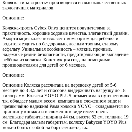
Коляска типа «трость» производится из высококачественных
экологичных материалов.
Описание:
Коляска-трость Cybex Onyx ценится покупателями за
практичность, хорошие ходовые качества, элегантный дизайн.
Амортизация колёс позволяет с комфортом для ребёнка и
родителя ездить по бездорожью, лесным тропам, старому
асфальту. Уникальная особенность – мягкие, прочные,
надёжные ремни безопасности, предотвращающие выпадение
ребёнка из коляски. Конструкция создана немецкими
производителями для детей от 6 месяцев.
Описание:
Описание Коляска рассчитана на перевозку детей от 5-6
месяцев до 3-3,5 лет и способна выдерживать нагрузку до 18
килограмм. Коляска YOYO PLUS незаменима в путешествиях
т.к. обладает малым весом, компактна в сложенном виде и
чрезвычайно надежна! Рама коляски YOYO+ складывается по
принципу книжки и в сложенном виде имеет очень
маленькие габариты: ширина 44 см, высота 52 см, толщина 19
см. Благодаря малым габаритам, коляску Babyzen YOYO Plus
можно брать с собой на борт самолета, т.к.