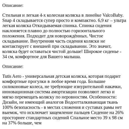
Описание:
Стильная и легкая 4-х колесная коляска в линейке ValcoBaby.
Snap 4 складывается супер просто и компактно. 6,9 кг – ультра
легкая коляска Откидываемая спинка. Спинка сидения
наклоняется плавно до полностью горизонтального
положения. Подходит для новорождённых. Чистое
складывание. Внутренняя часть сидения коляски не
контактирует с внешней при складывании. Это значит,
коляска будет оставаться чистой дольше! Широкое сиденье -
34 см, комфортное для Вашего малыша.
Описание:
Tutis Aero - универсальная детская коляска, которая подарит
комфортные прогулки в любое время года. Большие
силиконовые колеса, не требующие изнурительной накачки,
инновационная система амортизации позволяют легко и
мягко перемещать коляску по неровностям. Особенности:
Дизайн, не имеющий аналогов Водоотталкивающая ткань
100% безопасность - в местах сложения и суставах рамы нет
выемок, что исключает защемление пальцев Сидение на 26%
просторнее стандартных сидений Спальное место 39 х 98 см
на 37% больше, чем