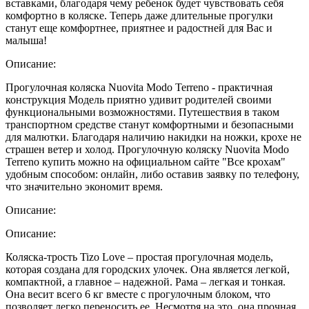
вставками, благодаря чему ребенок будет чувствовать себя
комфортно в коляске. Теперь даже длительные прогулки
станут еще комфортнее, приятнее и радостней для Вас и
малыша!
Описание:
Прогулочная коляска Nuovita Modo Terreno - практичная
конструкция Модель приятно удивит родителей своими
функциональными возможностями. Путешествия в таком
транспортном средстве станут комфортными и безопасными
для малютки. Благодаря наличию накидки на ножки, крохе не
страшен ветер и холод. Прогулочную коляску Nuovita Modo
Terreno купить можно на официальном сайте "Все крохам"
удобным способом: онлайн, либо оставив заявку по телефону,
что значительно экономит время.
Описание:
Описание:
Коляска-трость Tizo Love – простая прогулочная модель,
которая создана для городских улочек. Она является легкой,
компактной, а главное – надежной. Рама – легкая и тонкая.
Она весит всего 6 кг вместе с прогулочным блоком, что
позволяет легко переносить ее. Несмотря на это, она прочная